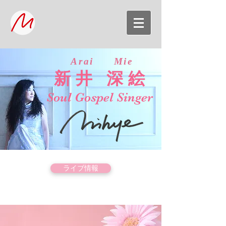
Arai Mie
新井 深絵
Soul Gospel Singer
ライブ情報