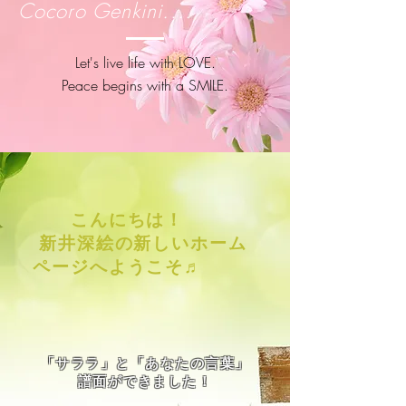
Cocoro Genkini....
Let's live life with LOVE.
Peace begins with a SMILE.
こんにちは！
新井深絵の新しいホーム
ページへようこそ♬
​「サララ」と「あなたの言葉」
​譜面ができました！